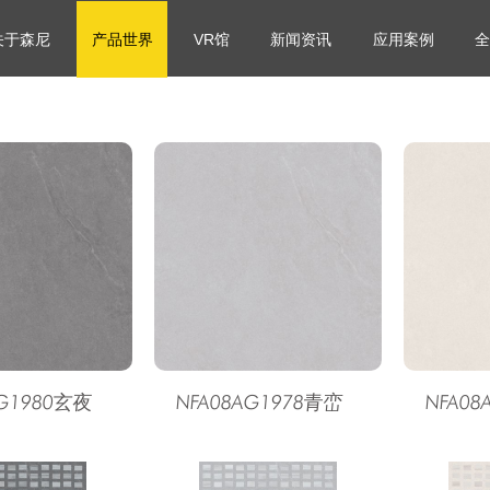
关于森尼
产品世界
VR馆
新闻资讯
应用案例
全
AG1980玄夜
NFA08AG1978青峦
NFA08