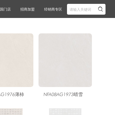

国门店
招商加盟
经销商专区
AG1976薄柿
NFA08AG1973晴雪