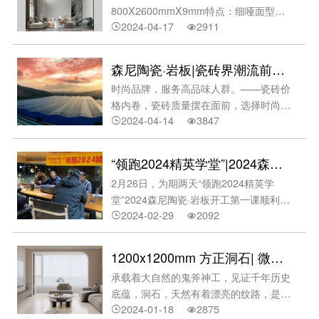
标准，对广东省五大重点产业的品牌进行
800X2600mmX9mm特点：细哑面‍型
科学规范、公平公正的评审。匠心品质！
2024-04-17
2911
号：NMA682AS0161-L2雅诺灰规格：


每一份荣誉的认可，来源于品牌塑造、变
800X2600mmX9mm特点：细哑面型
革创新与持续深耕，森尼陶瓷·岩板坚持
号：NMA682AS0997-L3绾溪纱规格：
森尼陶瓷·岩板|瓷砖界潮流前线诚意招商
15年+佛
800X2600mmX9mm特点：细哑+精雕型
时尚品牌，服务高品味人群。——瓷砖价
号：NMA682AS0998-L3扶霜灰规格：
格内卷，瓷砖质量摆在面前，选择时尚品
800X2600mmX9mm特点：细哑+精雕型
2024-04-14
3847
牌，服务高品位人群。加盟瓷砖时尚品


号：NMA682AS0999-L3名流灰规格：
牌，解锁流量密码。森尼陶瓷·岩板，七大
800X2600mmX9mm特点：细哑+精雕型
理由助你加盟无忧。集团好平台行业好品
号：NME682AP0981-L4波罗的海规格：
“领跑2024精英学堂”|2024森尼陶瓷·岩板开工第一课顺利开展！
牌‍集团公司——顺成陶瓷集团创始于1998
800X2600mmX9mm纹理：四面（左右
2月26日，为期两天“领跑2024精英学
总部位于瓷都佛山拥有陶瓷砖行业航母级
无限连纹）型号：NMF682AS0974澳洲
堂”2024森尼陶瓷·岩板开工第一课顺利开
制造实力满足大型工程及家居定制长期供
砂岩规格
2024-02-29
2092
展。销售实战经验分享Sales practical


货旗下核心时尚品牌森尼陶瓷·岩板研发实
experience sharing曾子曰：“吾日三省吾
力遥遥领先‍森尼陶瓷·岩板，诞生于2007
身，为人谋而不忠乎？”意思是，我每天
年2008年推出超洁亮陶瓷；2009年获得
1200x1200mm 方正洞石| 微光质感，亮光晶耀。
多次地反省自己，替别
瓷砖三大专利；2010年新一代完全不透水
承载着大自然的鬼斧神工，见证千年历史
内墙砖“皇家御石”上市；2012年微晶石系
底蕴，洞石，天然有着漂亮的纹路，是设
列产品获“中国陶瓷行业名牌产品”；2016
2024-01-18
2875
计师的高端选材。/1200x1200mm方正洞


年签约宋佳为时尚品牌代言人；2018年IN