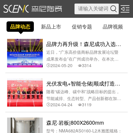

品牌动态
新品上市
促销专题
品牌视频
品牌力再升级！森尼成功入选“高价值商标品牌”榜单
近日，“广东高价值商标品牌发展论坛暨
成果发布会”在广州成功举办。在本次的
2024-05-20
3314
广东省重点行业（陶瓷）高价值商标品牌


榜单中，广东森尼建陶家居有限公司旗下
森尼陶瓷·岩板作为佛山本土品牌，凭借其
光伏发电+智能仓储|顺成打造高质量发展新引擎
强大的综合实力跻身前列。·广东高价值商
随着“碳达峰、碳中和”战略目标的提出，
标品牌发展论坛暨成果发布会现场据介
节能减排、生态转型、产品创新都在加紧
绍，本次活动由广东商标协会和广州商标
2024-04-24
3119
布局，而这也对企业提出了更高的发展要


审查协作中心共同举办，以推进省内商标
求。陶瓷行业作为中国制造业的用能大
品牌建设，大力培育具有国际影响力的知
户，面对这场“大考”，如何跟上国家发展
名商标品牌为目的，同时以T/GDTA004-
森尼·岩板|800X2600mm
战略的步伐，在工作
2023《广东高价值商标品牌评价规范》为
型号：NMA682AS0160-L2木雅图规格：