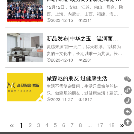
宅空间。·细腻无暇，自带光华。经超质感
暇，自带光华。经超质感技术以及数码模
12月12日，安徽、江苏、佛山、邢台、陕
技术以及数码模具技术打磨方正岩板表面
具技术打磨方正岩板表面光感十足，内里
西、上海、内蒙古、山西、福建、海
光感十足，内里奢华迤逦。·原厂量产，
奢华迤逦。·原厂量产，60°岩板坯。应用
2023-12-15
2311
南......全国各大客户经销商齐聚森尼陶瓷·


60°岩板坯。应用continua+连续成型智能
continua+连续成型智能系统、毫克级生
岩板佛山总部，共聚一堂，共商盛事！·森
系统、毫克级生产原料等原厂量产，60°
产原料等原厂量产，60°
尼陶瓷·岩板2023十大优秀经销商颁奖·森
白度岩板坯底行业领先。-方正之韵，大
新品发布|中华之玉，温润而泽。
尼陶瓷·岩板2023优秀经销商年会圆满完
宅更美。火晶岩系列1200*1200mm/90°
灵感来源“独一无二，得天独厚。”以稀为
成12月11日，签到日。·客户签到墙年会
以上光感度/干粒全抛岩浆经火山口喷发遇
贵的玉文化中，长期以唯一为共识。长久
新品区：不同规格，不同空间。森尼岩板
空气成“火晶岩”形态，漂亮的晶体状成为
2023-12-10
2231
的中国史中，玉赋予诸多美好品质，“温


景观大理石方正大岩板方正大理石→左右
天然的艺术作品，色彩协调而性能稳定。
润而泽，仁也。”与此同时，中国人审美
滑动看更多-方正大理石，地砖性价比之
以全新工艺微光超细干粒及
倾向于淡雅之美，追求玉石的微茫，含
选。-森尼岩板，品质之选。-方正大岩
做森尼的朋友 过健康生活
蓄、灵性。是之为：中华玉。（图自：视
板，驭见新家居。·客户逛展厅新品12月
生活不需复杂疑问，生活只需简单的快
觉中国）中华玉系列-产品特点1、一石多
12日，会议日。·会议现场2023优秀经销
乐。做森尼的朋友，过健康生活！建筑是
面，自然雅筑。以黄金规格
商年会期间，森尼陶瓷·岩板品牌总经理刘
2023-11-27
1817
由建筑和构筑组成。复杂些的还包含科学


750x1500mm，一石多面的版面排布，极
建辉先生进行品牌汇报及趋势分享，刘总
规律、风水理念和美学法则创造的人工环
大地还原玉石真貌，整体视觉诗意雅韵。
介绍认识了2023新朋友
境。而我们的房屋美观和舒适便成章程。
（图自：视觉中国）2、耐磨防污，吸水
健康而简单。植根中国陶都佛山，森尼陶
«
»
透气。森尼全抛工艺提高光亮度，同时集
1
2
3
4
5
6
7
8
...
17
18
瓷·岩板起源于欧陆文化，并由此提炼出独
齐耐磨、防污、质地致密等优点，养护成