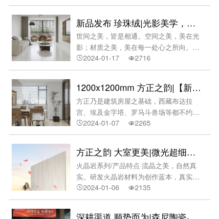
石微光质感，亮光晶耀。·古罗马建筑于
一派新品俘获年轻人
「设计」而言，石材之美学，岩板之性
新品发布 珍珠绒|光影美学，低调雅奢。
能。顶级石材美学与卓越的60°岩板坯底
世间之美，皆是相通。空间之美，美在光
性能融合，展现房屋艺术性与制造内涵，
影；材质之美，美在每一处心之所向。以i
延伸中国石材之美。于「材质」而言，引
2024-01-17
2716
产品领略沿途风景，呈现e空间奔赴繁花


用全新工艺，零感复刻自然风貌。·贝聿铭
似海。【新品推介】珍珠绒系列
大师杰作美国国家美术馆东馆应用全新超
（1200x1200mm）·全新细腻釉工艺·光
感技术模拟石材经时间洗礼，或柔润、或
1200x1200mm 方正之韵|【新品发布】流晶微光，大室更美
感度：11-12°灵感来源——比天鹅细绒更
斑驳质感，显露时光沉淀的美。于「规
方正乃是建筑房屋之基础，西藏布达拉
加丝滑，淡淡光泽化去层层装饰，使用多
格」而言，大岩板方正有型，比例规整。
宫、埃及金字塔、罗马斗兽场等都不约而
维雕刻釉、数码模具等呈现如珍珠绒缎稠
方正的比例，方正的规整。和谐给人以平
2024-01-07
2265
同使用了正方形的石材或瓷砖作为建造材


密细腻，以致散发出丝丝光华，质地强
衡与稳重美感，符合国人天圆地方的认
料。方正之基，无穷力量；方正之韵，大
韧。产品特点——高通透性，高舒适感。
知。于「纹理」而言，粒体配方，多维肌
室更美。‍1200*1200mm，方正之韵。火
以简洁工序釉色驾驭光影，应用色彩通透
方正之韵 大室更美|微光超细干粒，自然奢美。@火晶岩系列
理。·贝聿铭大师
晶岩系列/产品特点HUOJINGROCK·流晶
润泽，触感温凉。零感还原，至真至美。
火晶岩系列/产品特点·流晶之美，自然真
之美，自然真实。研发高韧超亮火晶岩材
采用多维雕刻釉还原材料美学，纹理细
实。研发火晶岩材料为创作蓝本，真实还
料为创作蓝本，真实还原材料美学，流露
致，复刻力强劲，至真至美。丝质柔润，
2024-01-06
2135
原材料美学，流露出丰富的晶体光感美。


出丰富的晶体光感美。·1:1经典比例，更
60°白坯纯度高。多层打磨以致丝质柔
·1:1经典比例，更多搭配方案。形随机
多搭配方案。形随机能，方正尺度符合国
润，散发淡淡光泽，极简细腻、平整度
能，尺度符合国际建筑模数标准，适配大
际建筑模数标准，适配大宅空间。·细腻无
深耕渠道 顺势而为|森尼陶瓷·岩板2023优秀经销商年会圆满完成！
高。高强抗性，应用广