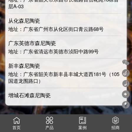
层A-03
从化森尼陶瓷
地址：广东省广州市从化区街口青云路68号
广东英德市森尼陶瓷
地址：广东省清远市英德市浈阳中路99号
新丰森尼陶瓷
地址：广东省韶关市新丰县丰城大道西181号（105
国道龙围路口）
增城石滩森尼陶瓷
地址：广东省广州市增城区石滩镇新西路120号
广州白云欧亚达
地址：广东省广州市白云区黄石西路222号欧亚达
首页
产品
案例
招商